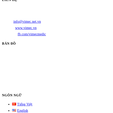
Địa chỉ:
DD26 Bạch Mã, phường Hòa Hưng, Thành phố Hồ Chí Minh
Điện thoại:
(028) 3864 0888
Email:
info@vimec.net.vn
Website:
www.vimec.vn
Facebook:
fb.com/vimecmedic
BẢN ĐỒ
NGÔN NGỮ
Tiếng Việt
English