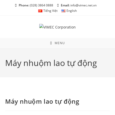
Skip
Phone:
(028) 3864 0888
Email:
info@vimec.net.vn
to
Tiếng Việt
English
content
MENU
Máy nhuộm lao tự động
Máy nhuộm lao tự động