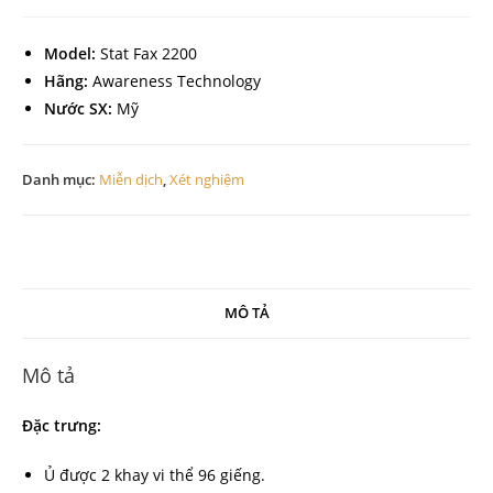
Model:
Stat Fax 2200
Hãng:
Awareness Technology
Nước SX:
Mỹ
Danh mục:
Miễn dịch
,
Xét nghiệm
MÔ TẢ
Mô tả
Đặc trưng:
Ủ đ­ược 2 khay vi thể 96 giếng.