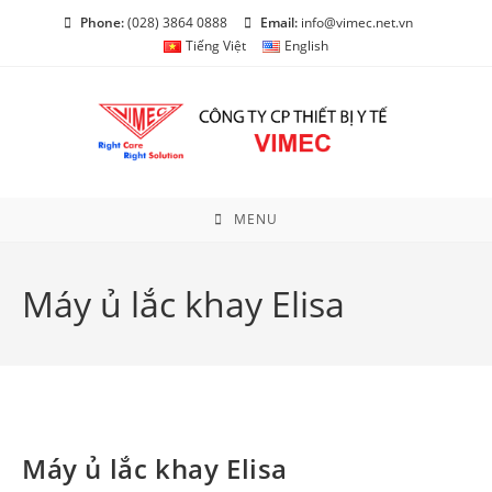
Skip
Phone:
(028) 3864 0888
Email:
info@vimec.net.vn
to
Tiếng Việt
English
content
MENU
Máy ủ lắc khay Elisa
Máy ủ lắc khay Elisa