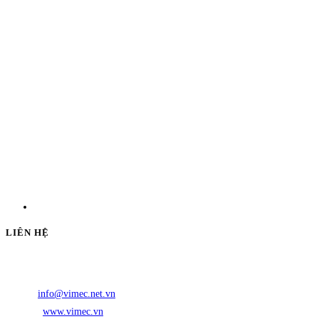
LIÊN HỆ
Địa chỉ:
DD26 Bạch Mã, phường Hòa Hưng, Thành phố Hồ Chí Minh
Điện thoại:
(028) 3864 0888
Email:
info@vimec.net.vn
Website:
www.vimec.vn