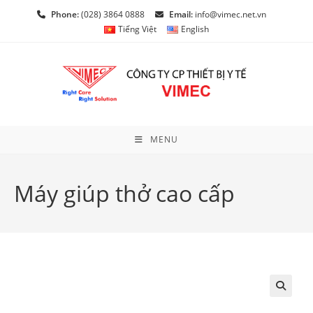
Skip
Phone:
(028) 3864 0888
Email:
info@vimec.net.vn
to
Tiếng Việt
English
content
MENU
Máy giúp thở cao cấp