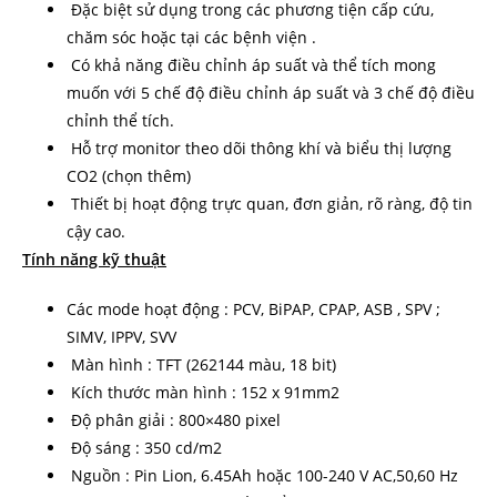
Đặc biệt sử dụng trong các phương tiện cấp cứu,
chăm sóc hoặc tại các bệnh viện .
Có khả năng điều chỉnh áp suất và thể tích mong
muốn với 5 chế độ điều chỉnh áp suất và 3 chế độ điều
chỉnh thể tích.
Hỗ trợ monitor theo dõi thông khí và biểu thị lượng
CO2 (chọn thêm)
Thiết bị hoạt động trực quan, đơn giản, rõ ràng, độ tin
cậy cao.
Tính năng kỹ thuật
Các mode hoạt động : PCV, BiPAP, CPAP, ASB , SPV ;
SIMV, IPPV, SVV
Màn hình : TFT (262144 màu, 18 bit)
Kích thước màn hình : 152 x 91mm2
Độ phân giải : 800×480 pixel
Độ sáng : 350 cd/m2
Nguồn : Pin Lion, 6.45Ah hoặc 100-240 V AC,50,60 Hz