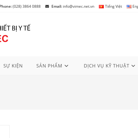
Phone:
(028) 3864 0888
Email:
info@vimec.net.vn
Tiếng Việt
Eng
SỰ KIỆN
SẢN PHẨM
DỊCH VỤ KỸ THUẬT