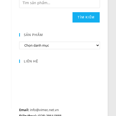
TÌM KIẾM
SẢN PHẨM
LIÊN HỆ
Email:
info@vimec.net.vn
Điện thoại:
(028) 3864 0888