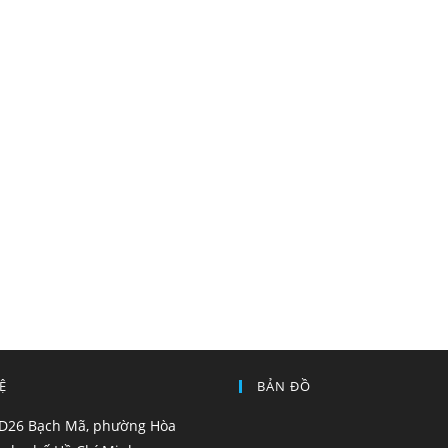
Ệ
BẢN ĐỒ
26 Bạch Mã, phường Hòa