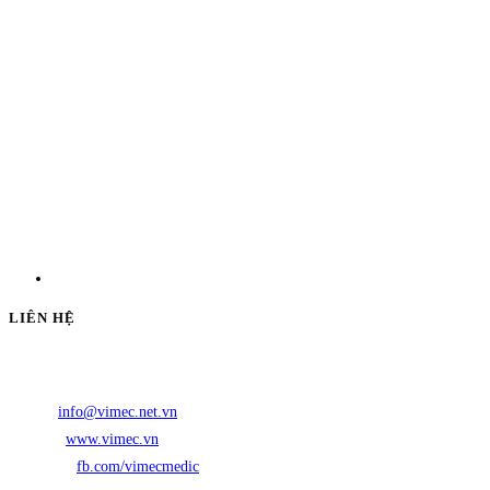
LIÊN HỆ
Địa chỉ:
DD26 Bạch Mã, phường Hòa Hưng, Thành phố Hồ Chí Minh
Điện thoại:
(028) 3864 0888
Email:
info@vimec.net.vn
Website:
www.vimec.vn
Facebook:
fb.com/vimecmedic