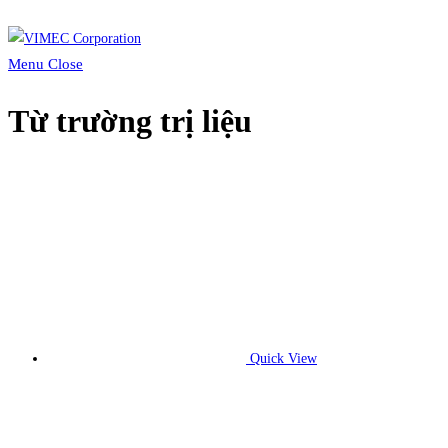
Skip
to
Menu
Close
content
Từ trường trị liệu
Quick View